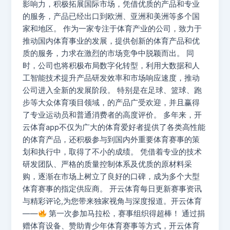
影响力，积极拓展国际市场，凭借优质的产品和专业
的服务，产品已经出口到欧洲、亚洲和美洲等多个国
家和地区。 作为一家专注于体育产业的公司，致力于
推动国内体育事业的发展，提供创新的体育产品和优
质的服务，力求在激烈的市场竞争中脱颖而出。 同
时，公司也将积极布局数字化转型，利用大数据和人
工智能技术提升产品研发效率和市场响应速度，推动
公司进入全新的发展阶段。 特别是在足球、篮球、跑
步等大众体育项目领域，的产品广受欢迎，并且赢得
了专业运动员和普通消费者的高度评价。 多年来，开
云体育app不仅为广大的体育爱好者提供了各类高性能
的体育产品，还积极参与到国内外重要体育赛事的策
划和执行中，取得了不小的成绩。 凭借着专业的技术
研发团队、严格的质量控制体系及优质的原材料采
购，逐渐在市场上树立了良好的口碑，成为多个大型
体育赛事的指定供应商。 开云体育每日更新赛事资讯
与精彩评论,为您带来独家视角与深度报道。开云体育
——
第一次参加马拉松，赛事组织得超棒！ 通过捐
赠体育设备、赞助青少年体育赛事等方式，开云体育