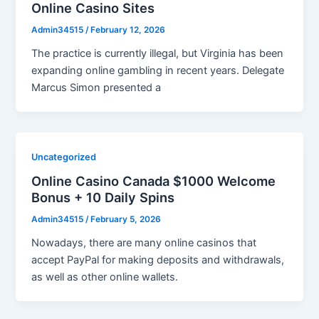
Online Casino Sites
Admin34515
/
February 12, 2026
The practice is currently illegal, but Virginia has been
expanding online gambling in recent years. Delegate
Marcus Simon presented a
Uncategorized
Online Casino Canada $1000 Welcome
Bonus + 10 Daily Spins
Admin34515
/
February 5, 2026
Nowadays, there are many online casinos that
accept PayPal for making deposits and withdrawals,
as well as other online wallets.